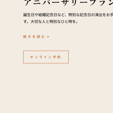
アニバーサリープラ
誕生日や結婚記念日など、特別な記念日の演出をお
す。大切な人と特別なひと時を。
ア
続きを読む
ニ
バ
ー
サ
リ
ー
オンライン予約
プ
ラ
ン