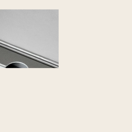
ペアお食事
誕生日や特別なお祝いなど、
タ」で心に残る食事体験を
た雰囲気の中、ランチまたは
-
続きを読む